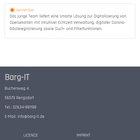
servier.bar
Das junge Team liefert eine smarte Lösung zur Digitalisierung von
Speisekarten mit intuitiver Echtzeit-Verwaltung, digitaler Corona-
Gästeregistrierung sowie Such- und Filterfunktionen.
Barg-IT
Buchenweg 4
56579 Rengsdorf
Tel.: 02634-981198
E-Mail:
info@barg-it.de
LICENCE
IMPRINT